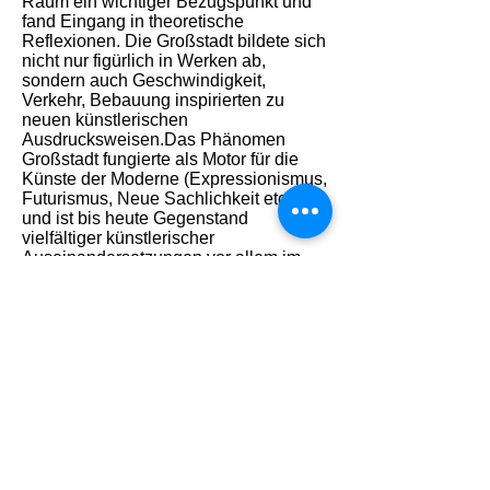
Raum ein wichtiger Bezugspunkt und
fand Eingang in theoretische
Reflexionen. Die Großstadt bildete sich
nicht nur figürlich in Werken ab,
sondern auch Geschwindigkeit,
Verkehr, Bebauung inspirierten zu
neuen künstlerischen
Ausdrucksweisen.Das Phänomen
Großstadt fungierte als Motor für die
Künste der Moderne (Expressionismus,
Futurismus, Neue Sachlichkeit etc.)
und ist bis heute Gegenstand
vielfältiger künstlerischer
Auseinandersetzungen vor allem im
Zusammenhang mit der
voranschreitenden globalen
Verstädterung.
Vor diesem Hintergrund wird das
eigenwillige, frische und karikaturhafte
von Kadie Schmidt-Hackenbergs
Stadtbildern deutlich. Ihre Collagen
atmen eine große Leichtigkeit und sind
ganz dem Gefühl oder der Stimmung in
einem flüchtigen Augenblick