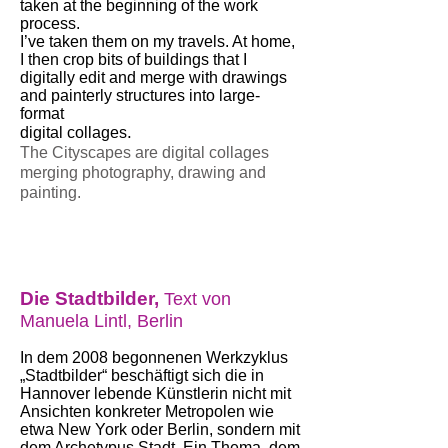
taken at the beginning of the work
process.
I’ve taken them on my travels. At home,
I then crop bits of buildings that I
digitally edit and merge with drawings
and painterly structures into large-
format
.
digital collages
The Cityscapes are digital collages
merging photography, drawing and
painting.
Die Stadtbilder,
Text von
Manuela Lintl, Berlin
In dem 2008 begonnenen Werkzyklus
„Stadtbilder“ beschäftigt sich die in
Hannover lebende Künstlerin nicht mit
Ansichten konkreter Metropolen wie
etwa New York oder Berlin, sondern mit
dem Archetypus Stadt. Ein Thema, dem